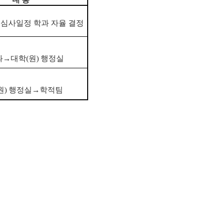
심사일정 학과 자율 결정
과→대학(원) 행정실
원) 행정실→학적팀