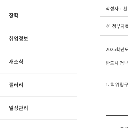
작성자 :
환
장학
첨부자료
취업정보
2025학년
새소식
반드시 첨부
갤러리
1. 학위청
일정관리